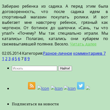
Забираю ребенка из садика. А перед этим была
договоренность, что после садика идем в
спортивный магазин покупать ролики. И вот
выбегает мне навстречу ребенок, грязный как
чертенок. От ботинок до шапочки. «Сань, ты что
упал?» «Почему? Мы так специально играли. Мы
катались» Полагаю, катались они кубарем по
свежевытаявшей полянке. Весело.
Читать далее
02.05.2014
Категория:
Разное-личное
комментариев 7
1
2
3
4
5
6
7
8
9
Подписаться на новости