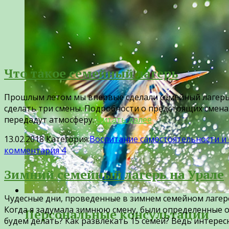
Что такое семейный лагерь
Прошлым летом мы впервые сделали семейный лагерь н
сделать три смены. Подробности о предстоящих смен
передадут атмосферу.
Читать далее
13.02.2018
Категория:
Воспитание самостоятельности и
комментария 4
Зимний семейный лагерь на Урале
Чудесные дни, проведенные в зимнем семейном лагер
Когда я задумала зимнюю смену, были определенные о
Персональные консультации
будем делать? Как развлекать 15 семей? Ведь интерес