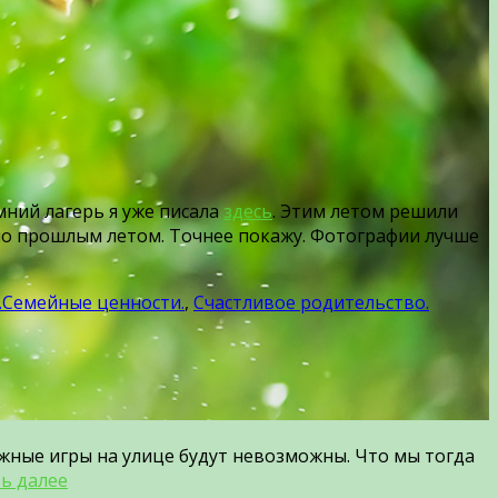
ний лагерь я уже писала
здесь
. Этим летом решили
 было прошлым летом. Точнее покажу. Фотографии лучше
.Семейные ценности.
,
Счастливое родительство.
ижные игры на улице будут невозможны. Что мы тогда
ь далее