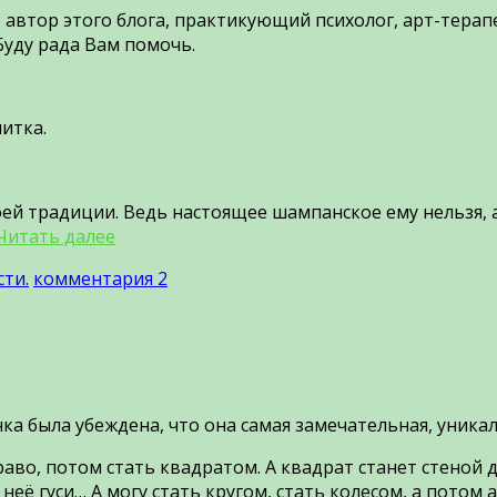
 автор этого блога, практикующий психолог, арт-терап
Буду рада Вам помочь.
итка.
й традиции. Ведь настоящее шампанское ему нельзя, а
Читать далее
ти.
комментария 2
ка была убеждена, что она самая замечательная, уника
право, потом стать квадратом. А квадрат станет стеной
ле неё гуси… А могу стать кругом, стать колесом, а пот