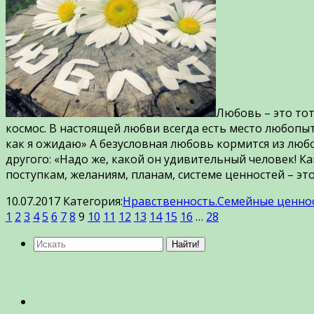
Любовь – это тот
космос. В настоящей любви всегда есть место любопытс
как я ожидаю» А безусловная любовь кормится из люб
другого: «Надо же, какой он удивительный человек! К
поступкам, желаниям, планам, системе ценностей – э
10.07.2017
Категория:
Нравственность.Семейные ценнос
1
2
3
4
5
6
7
8
9
10
11
12
13
14
15
16
…
28