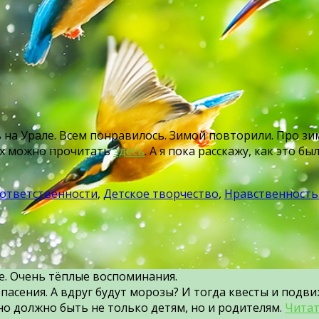
а Урале. Всем понравилось. Зимой повторили. Про зим
ах можно прочитать
здесь
. А я пока расскажу, как это
 ответственности
,
Детское творчество
,
Нравственность
е. Очень тёплые воспоминания.
пасения. А вдруг будут морозы? И тогда квесты и подв
но должно быть не только детям, но и родителям.
Читат