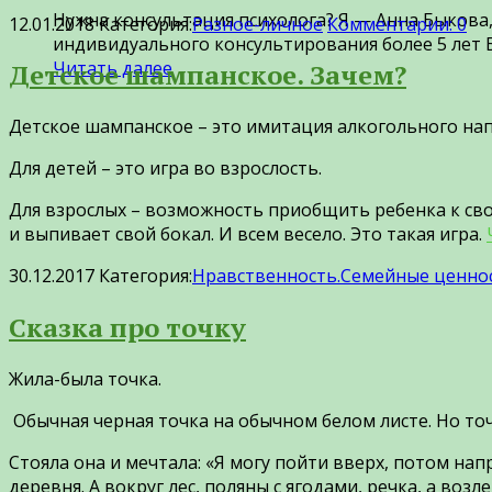
Нужна консультация психолога? Я — Анна Быкова,
12.01.2018
Категория:
Разное-личное
Комментарии: 0
индивидуального консультирования более 5 лет 
Читать далее
Детское шампанское. Зачем?
Детское шампанское – это имитация алкогольного нап
Для детей – это игра во взрослость.
Для взрослых – возможность приобщить ребенка к свое
и выпивает свой бокал. И всем весело. Это такая игра.
30.12.2017
Категория:
Нравственность.Семейные ценнос
Сказка про точку
Жила-была точка.
Обычная черная точка на обычном белом листе. Но точ
Стояла она и мечтала: «Я могу пойти вверх, потом на
деревня. А вокруг лес, поляны с ягодами, речка, а воз