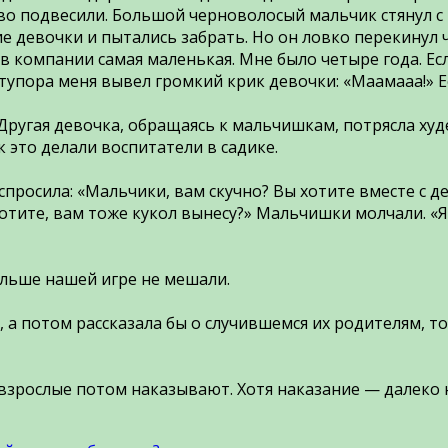
во подвесили. Большой черноволосый мальчик стянул с м
е девочки и пытались забрать. Но он ловко перекинул 
а в компании самая маленькая. Мне было четыре года. Ес
з ступора меня вывел громкий крик девочки: «Маамааа!»
Другая девочка, обращаясь к мальчишкам, потрясла худ
 это делали воспитатели в садике.
спросила: «Мальчики, вам скучно? Вы хотите вместе с д
тите, вам тоже кукол вынесу?» Мальчишки молчали. «Я
ольше нашей игре не мешали.
а, а потом рассказала бы о случившемся их родителям, 
о взрослые потом наказывают. Хотя наказание — далеко