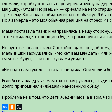
сломали, коробку-кровать перевернули, куклу на дере
макушку. «Отдай! Порвёшь!» — кричали на него старши
третьему. Завязалась обидная игра в «собачку». Я был
Но я замерла – это моя обычная реакция на стресс. И
⠀
Мама поставила тазик и направилась в нашу сторону. 
тоже ожидала, что женщина будет громко ругаться, как
⠀
Но ругаться она не стала. Спокойно, даже по-доброму, 
Мальчишки засмущались. «Может вам мяч дать? Или хо
смеяться будут, если вас с куклами увидят»
⠀
«Не надо нам кукол» — сказал заводила. Они ушли и б
⠀
Если бы вышла другая мама, которая ругалась, стыдил
долго припоминали «ябедам» нанесëнную обиду.
⠀
Проблема не в том, что дети ябедничают, а в том, чт