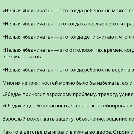
⠀
«Нельзя ябедничать» — это когда ребёнок не может п
⠀
«Нельзя ябедничать» – это когда взрослые не хотят ра
⠀
«Нельзя ябедничать» — это когда дети считают, что 
⠀
«Нельзя ябедничать» — это отголосок тех времен, ко
всех участников.
⠀
«Нельзя ябедничать» — это когда ребёнок не верит в з
⠀
Многих неприятностей можно было бы избежать, если 
«Ябеда» приносит взрослому проблему, тревогу, удив
«Ябеда» ищет безопасность, ясность, контейнировани
⠀
Взрослый может дать защиту, объяснение, решение ко
⠀
Как-то в детстве мы играли в куклы во дворе. Строил