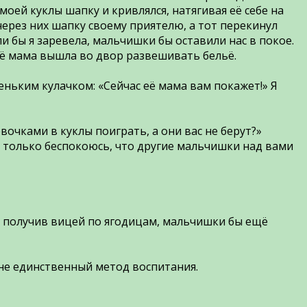
оей куклы шапку и кривлялся, натягивая её себе на
через них шапку своему приятелю, а тот перекинул
ли бы я заревела, мальчишки бы оставили нас в покое.
 Еë мама вышла во двор развешивать бельё.
еньким кулачком: «Сейчас её мама вам покажет!» Я
евочками в куклы поиграть, а они вас не берут?»
 только беспокоюсь, что другие мальчишки над вами
то получив вицей по ягодицам, мальчишки бы ещё
 не единственный метод воспитания.