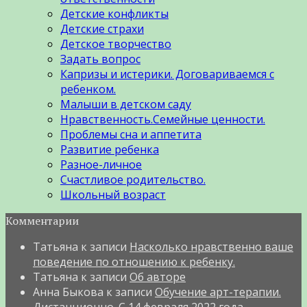
Детские конфликты
Детские страхи
Детское творчество
Задать вопрос
Капризы и истерики. Договариваемся с
ребенком.
Малыши в детском саду
Нравственность.Семейные ценности.
Проблемы сна и аппетита
Развитие ребенка
Разное-личное
Счастливое родительство.
Школьный возраст
Комментарии
Татьяна
к записи
Насколько нравственно ваше
поведение по отношению к ребенку.
Татьяна
к записи
Об авторе
Анна Быкова
к записи
Обучение арт-терапии.
Дистанционно. С 14 февраля 2022 года.