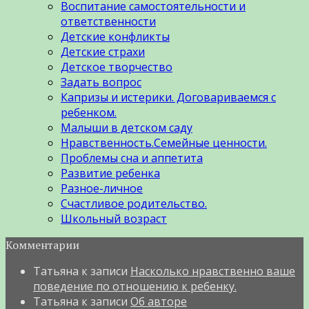
Воспитание самостоятельности и
ответственности
Детские конфликты
Детские страхи
Детское творчество
Задать вопрос
Капризы и истерики. Договариваемся с
ребенком.
Малыши в детском саду
Нравственность.Семейные ценности.
Проблемы сна и аппетита
Развитие ребенка
Разное-личное
Счастливое родительство.
Школьный возраст
Комментарии
Татьяна
к записи
Насколько нравственно ваше
поведение по отношению к ребенку.
Татьяна
к записи
Об авторе