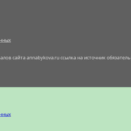
нных
ов сайта annabykova.ru ссылка на источник обязатель
нных