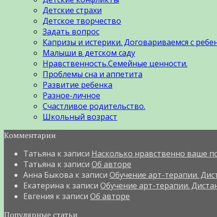
Детские страхи
Детское творчество
Задать вопрос
Капризы и истерики. Договариваемся с ребе
Малыши в детском саду
Нравственность.Семейные ценности.
Проблемы сна и аппетита
Развитие ребенка
Разное-личное
Счастливое родительство.
Школьный возраст
Комментарии
Татьяна
к записи
Насколько нравственно ваше п
Татьяна
к записи
Об авторе
Анна Быкова
к записи
Обучение арт-терапии. Дист
Екатерина
к записи
Обучение арт-терапии. Дистан
Евгения
к записи
Об авторе
Популярные статьи