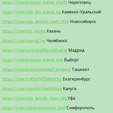
https://t.me/lenivaya_mama_che35
Череповец
https://t.me/club_len_mama_ku
Каменск-Уральский
https://t.me/club_lenivyh_mam_Nsk
Новосибирск
https://t.me/kzn_moms
Казань
https://t.me/lmamaChe
Челябинск
https://t.me/LenivayaMamaMadrid
Мадрид
https://t.me/lenivaya_mama_vbg
Выборг
https://t.me/lenivayamamaTashkent
Ташкент
https://t.me/+z4TpfVIZ68xkYzIy
Екатеринбург
https://t.me/+yqm5AVtwlklhNjIy
Калуга
https://t.me/club_lenivih_mam_ufa
Уфа
https://t.me/clubleniviemami_simf
Симферополь