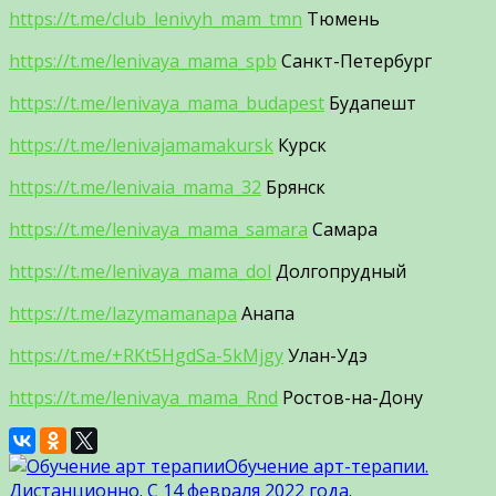
https://t.me/club_lenivyh_mam_tmn
Тюмень
https://t.me/lenivaya_mama_spb
Санкт-Петербург
https://t.me/lenivaya_mama_budapest
Будапешт
https://t.me/lenivajamamakursk
Курск
https://t.me/lenivaia_mama_32
Брянск
https://t.me/lenivaya_mama_samara
Самара
https://t.me/lenivaya_mama_dol
Долгопрудный
https://t.me/lazymamanapa
Анапа
https://t.me/+RKt5HgdSa-5kMjgy
Улан-Удэ
https://t.me/lenivaya_mama_Rnd
Ростов-на-Дону
Обучение арт-терапии.
Дистанционно. С 14 февраля 2022 года.