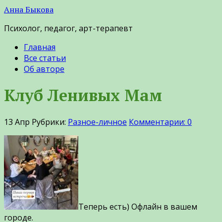
Анна Быкова
Психолог, педагог, арт-терапевт
Главная
Все статьи
Об авторе
Клуб Ленивых Мам
13
Апр
Рубрики:
Разное-личное
Комментарии: 0
Теперь есть) Офлайн в вашем
городе.